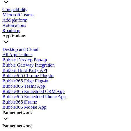
Compatibility
Microsoft Teams
Add platform
Automations
Roadmap
Applications
Desktop and Cloud
All Applications
Bubble Desktop Pop-up
Bubble Gateway Integration
Bubble Third-Party-API
Bubble365 Chrome Plug-in
Bubble365 Edge Plug-in
Bubble365 Teams App
Bubble365 Embedded CRM App
Bubble365 Embedded Phone App
Bubble365 iFrame
Bubble365 Mobile App
Partner network
Partner network