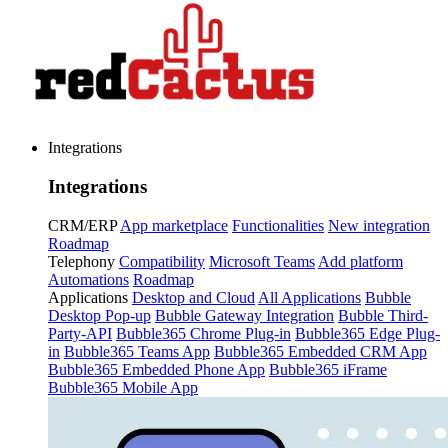
Integrations
Integrations
CRM/ERP
App marketplace
Functionalities
New integration
Roadmap
Telephony
Compatibility
Microsoft Teams
Add platform
Automations
Roadmap
Applications
Desktop and Cloud
All Applications
Bubble
Desktop Pop-up
Bubble Gateway Integration
Bubble Third-
Party-API
Bubble365 Chrome Plug-in
Bubble365 Edge Plug-
in
Bubble365 Teams App
Bubble365 Embedded CRM App
Bubble365 Embedded Phone App
Bubble365 iFrame
Bubble365 Mobile App