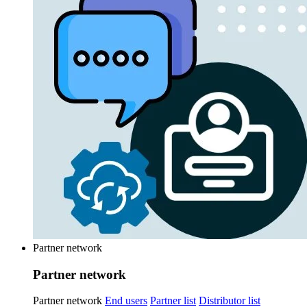
Partner network
Partner network
Partner network
End users
Partner list
Distributor list