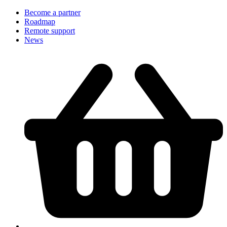
Become a partner
Roadmap
Remote support
News