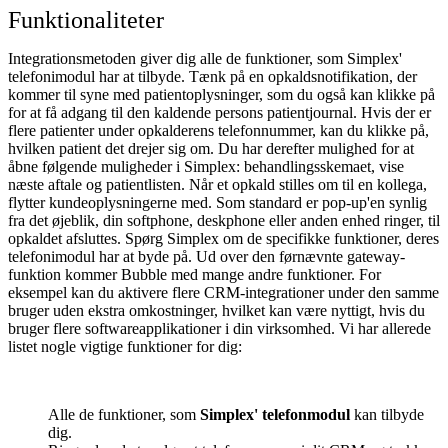
Funktionaliteter
Integrationsmetoden giver dig alle de funktioner, som Simplex'
telefonimodul har at tilbyde. Tænk på en opkaldsnotifikation, der
kommer til syne med patientoplysninger, som du også kan klikke på
for at få adgang til den kaldende persons patientjournal. Hvis der er
flere patienter under opkalderens telefonnummer, kan du klikke på,
hvilken patient det drejer sig om. Du har derefter mulighed for at
åbne følgende muligheder i Simplex: behandlingsskemaet, vise
næste aftale og patientlisten. Når et opkald stilles om til en kollega,
flytter kundeoplysningerne med. Som standard er pop-up'en synlig
fra det øjeblik, din softphone, deskphone eller anden enhed ringer, til
opkaldet afsluttes. Spørg Simplex om de specifikke funktioner, deres
telefonimodul har at byde på. Ud over den førnævnte gateway-
funktion kommer Bubble med mange andre funktioner. For
eksempel kan du aktivere flere CRM-integrationer under den samme
bruger uden ekstra omkostninger, hvilket kan være nyttigt, hvis du
bruger flere softwareapplikationer i din virksomhed. Vi har allerede
listet nogle vigtige funktioner for dig:
Alle de funktioner, som
Simplex' telefonmodul
kan tilbyde
dig.