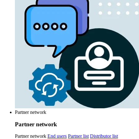
Partner network
Partner network
Partner network
End users
Partner list
Distributor list