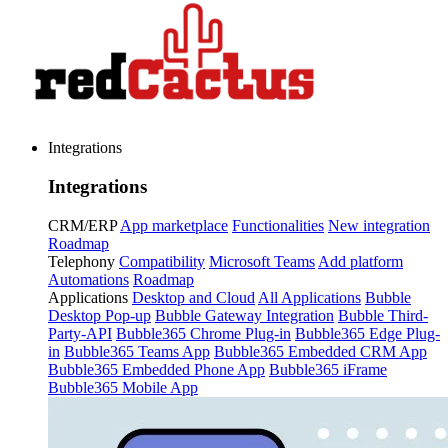
Integrations
Integrations
CRM/ERP
App marketplace
Functionalities
New integration
Roadmap
Telephony
Compatibility
Microsoft Teams
Add platform
Automations
Roadmap
Applications
Desktop and Cloud
All Applications
Bubble
Desktop Pop-up
Bubble Gateway Integration
Bubble Third-
Party-API
Bubble365 Chrome Plug-in
Bubble365 Edge Plug-
in
Bubble365 Teams App
Bubble365 Embedded CRM App
Bubble365 Embedded Phone App
Bubble365 iFrame
Bubble365 Mobile App