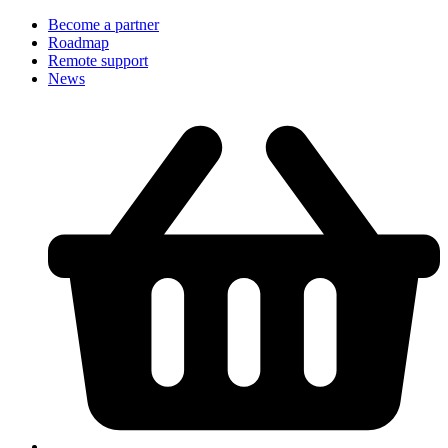
Become a partner
Roadmap
Remote support
News