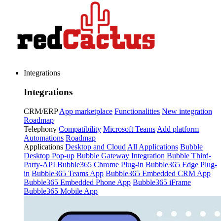
Integrations
Integrations
CRM/ERP
App marketplace
Functionalities
New integration
Roadmap
Telephony
Compatibility
Microsoft Teams
Add platform
Automations
Roadmap
Applications
Desktop and Cloud
All Applications
Bubble
Desktop Pop-up
Bubble Gateway Integration
Bubble Third-
Party-API
Bubble365 Chrome Plug-in
Bubble365 Edge Plug-
in
Bubble365 Teams App
Bubble365 Embedded CRM App
Bubble365 Embedded Phone App
Bubble365 iFrame
Bubble365 Mobile App