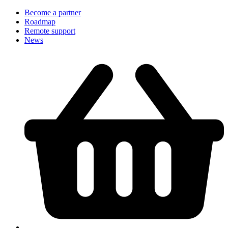
Become a partner
Roadmap
Remote support
News