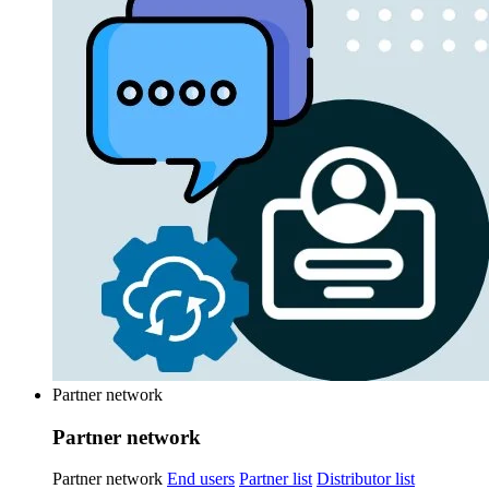
Partner network
Partner network
Partner network
End users
Partner list
Distributor list