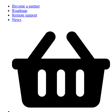
Become a partner
Roadmap
Remote support
News