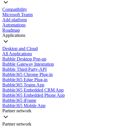
Compatibility
Microsoft Teams
Add platform
Automations
Roadmap
Applications
Desktop and Cloud
All Applications
Bubble Desktop Pop-up
Bubble Gateway Integration
Bubble Third-Party-API
Bubble365 Chrome Plug-in
Bubble365 Edge Plug-in
Bubble365 Teams App
Bubble365 Embedded CRM App
Bubble365 Embedded Phone App
Bubble365 iFrame
Bubble365 Mobile App
Partner network
Partner network