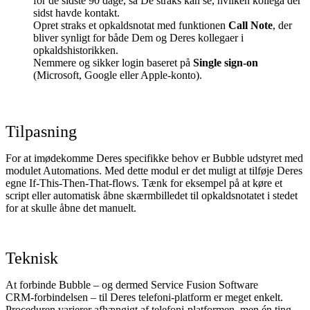
for de sidste 90 dage, så De straks kan se, hvilken kollega der
sidst havde kontakt.
Opret straks et opkaldsnotat med funktionen
Call Note
, der
bliver synligt for både Dem og Deres kollegaer i
opkaldshistorikken.
Nemmere og sikker login baseret på
Single sign‑on
(Microsoft, Google eller Apple‑konto).
Tilpasning
For at imødekomme Deres specifikke behov er Bubble udstyret med
modulet Automations. Med dette modul er det muligt at tilføje Deres
egne If‑This‑Then‑That‑flows. Tænk for eksempel på at køre et
script eller automatisk åbne skærmbilledet til opkaldsnotatet i stedet
for at skulle åbne det manuelt.
Teknisk
At forbinde Bubble – og dermed Service Fusion Software
CRM‑forbindelsen – til Deres telefoni‑platform er meget enkelt.
Proceduren varierer afhængigt af telefoni‑platformen, men én ting