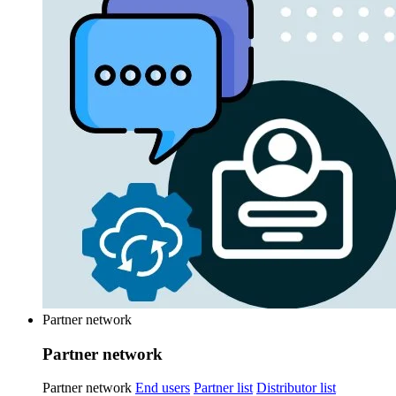
Partner network
Partner network
Partner network
End users
Partner list
Distributor list