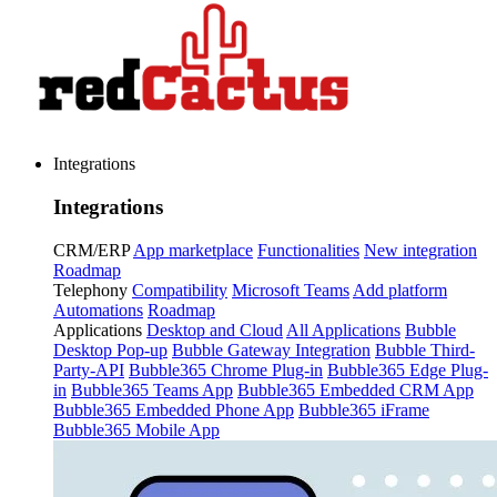
Integrations
Integrations
CRM/ERP
App marketplace
Functionalities
New integration
Roadmap
Telephony
Compatibility
Microsoft Teams
Add platform
Automations
Roadmap
Applications
Desktop and Cloud
All Applications
Bubble
Desktop Pop-up
Bubble Gateway Integration
Bubble Third-
Party-API
Bubble365 Chrome Plug-in
Bubble365 Edge Plug-
in
Bubble365 Teams App
Bubble365 Embedded CRM App
Bubble365 Embedded Phone App
Bubble365 iFrame
Bubble365 Mobile App