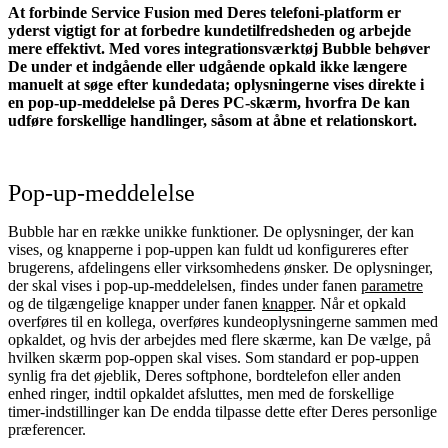
At forbinde Service Fusion med Deres telefoni‑platform er
yderst vigtigt for at forbedre kundetilfredsheden og arbejde
mere effektivt. Med vores integrationsværktøj Bubble behøver
De under et indgående eller udgående opkald ikke længere
manuelt at søge efter kundedata; oplysningerne vises direkte i
en pop‑up‑meddelelse på Deres PC‑skærm, hvorfra De kan
udføre forskellige handlinger, såsom at åbne et relationskort.
Pop‑up‑meddelelse
Bubble har en række unikke funktioner. De oplysninger, der kan
vises, og knapperne i pop‑uppen kan fuldt ud konfigureres efter
brugerens, afdelingens eller virksomhedens ønsker. De oplysninger,
der skal vises i pop‑up‑meddelelsen, findes under fanen
parametre
og de tilgængelige knapper under fanen
knapper
. Når et opkald
overføres til en kollega, overføres kundeoplysningerne sammen med
opkaldet, og hvis der arbejdes med flere skærme, kan De vælge, på
hvilken skærm pop‑oppen skal vises. Som standard er pop‑uppen
synlig fra det øjeblik, Deres softphone, bordtelefon eller anden
enhed ringer, indtil opkaldet afsluttes, men med de forskellige
timer‑indstillinger kan De endda tilpasse dette efter Deres personlige
præferencer.