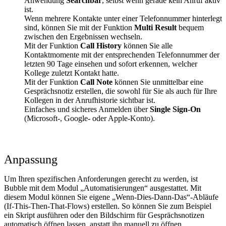
Anwendung
Searchbar
, selbst wenn gerade kein Anruf aktiv
ist.
Wenn mehrere Kontakte unter einer Telefonnummer hinterlegt
sind, können Sie mit der Funktion
Multi Result
bequem
zwischen den Ergebnissen wechseln.
Mit der Funktion
Call History
können Sie alle
Kontaktmomente mit der entsprechenden Telefonnummer der
letzten 90 Tage einsehen und sofort erkennen, welcher
Kollege zuletzt Kontakt hatte.
Mit der Funktion
Call Note
können Sie unmittelbar eine
Gesprächsnotiz erstellen, die sowohl für Sie als auch für Ihre
Kollegen in der Anrufhistorie sichtbar ist.
Einfaches und sicheres Anmelden über
Single Sign-On
(Microsoft-, Google- oder Apple-Konto).
Anpassung
Um Ihren spezifischen Anforderungen gerecht zu werden, ist
Bubble mit dem Modul „Automatisierungen“ ausgestattet. Mit
diesem Modul können Sie eigene „Wenn-Dies-Dann-Das“-Abläufe
(If-This-Then-That-Flows) erstellen. So können Sie zum Beispiel
ein Skript ausführen oder den Bildschirm für Gesprächsnotizen
automatisch öffnen lassen, anstatt ihn manuell zu öffnen.