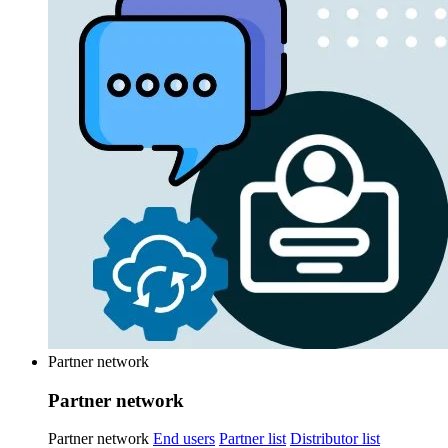
Partner network
Partner network
Partner network
End users
Partner list
Distributor list