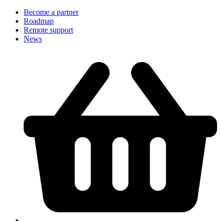
Become a partner
Roadmap
Remote support
News