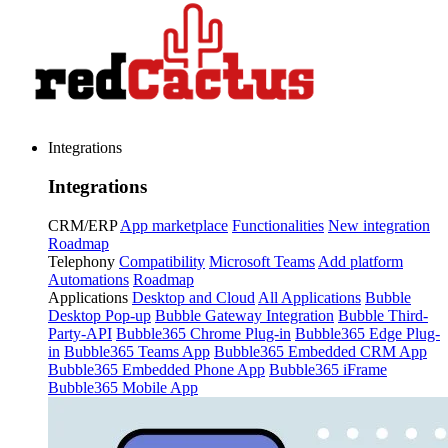
Integrations
Integrations
CRM/ERP
App marketplace
Functionalities
New integration
Roadmap
Telephony
Compatibility
Microsoft Teams
Add platform
Automations
Roadmap
Applications
Desktop and Cloud
All Applications
Bubble
Desktop Pop-up
Bubble Gateway Integration
Bubble Third-
Party-API
Bubble365 Chrome Plug-in
Bubble365 Edge Plug-
in
Bubble365 Teams App
Bubble365 Embedded CRM App
Bubble365 Embedded Phone App
Bubble365 iFrame
Bubble365 Mobile App