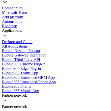
Compatibility
Microsoft Teams
Add platform
Automations
Roadmap
Applications
Desktop and Cloud
All Applications
Bubble Desktop Pop-up
Bubble Gateway Integration
Bubble Third-Party-API
Bubble365 Chrome Plug-in
Bubble365 Edge Plug-in
Bubble365 Teams App
Bubble365 Embedded CRM App
Bubble365 Embedded Phone App
Bubble365 iFrame
Bubble365 Mobile App
Partner network
Partner network