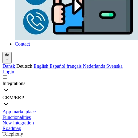
Contact
de
Dansk
Deutsch
English
Español
français
Nederlands
Svenska
Login
Integrations
CRM/ERP
App marketplace
Functionalities
New integration
Roadmap
Telephony