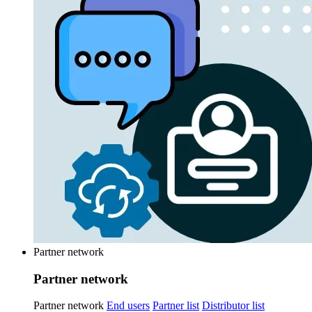
Partner network
Partner network
Partner network
End users
Partner list
Distributor list