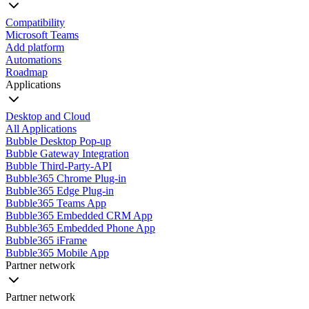
Compatibility
Microsoft Teams
Add platform
Automations
Roadmap
Applications
Desktop and Cloud
All Applications
Bubble Desktop Pop-up
Bubble Gateway Integration
Bubble Third-Party-API
Bubble365 Chrome Plug-in
Bubble365 Edge Plug-in
Bubble365 Teams App
Bubble365 Embedded CRM App
Bubble365 Embedded Phone App
Bubble365 iFrame
Bubble365 Mobile App
Partner network
Partner network