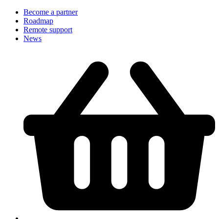
Become a partner
Roadmap
Remote support
News