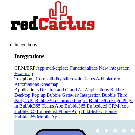
Integrations
Integrations
CRM/ERP
App marketplace
Functionalities
New integration
Roadmap
Telephony
Compatibility
Microsoft Teams
Add platform
Automations
Roadmap
Applications
Desktop and Cloud
All Applications
Bubble
Desktop Pop-up
Bubble Gateway Integration
Bubble Third-
Party-API
Bubble365 Chrome Plug-in
Bubble365 Edge Plug-
in
Bubble365 Teams App
Bubble365 Embedded CRM App
Bubble365 Embedded Phone App
Bubble365 iFrame
Bubble365 Mobile App