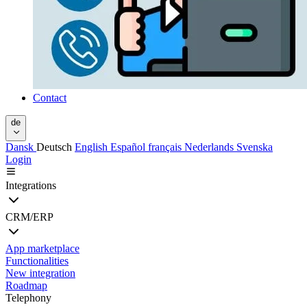
Contact
de
Dansk
Deutsch
English
Español
français
Nederlands
Svenska
Login
Integrations
CRM/ERP
App marketplace
Functionalities
New integration
Roadmap
Telephony