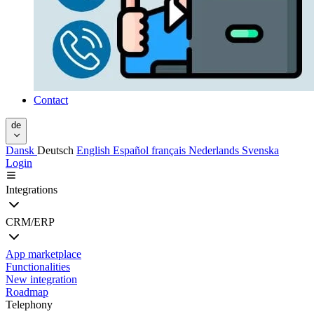
Contact
de
Dansk
Deutsch
English
Español
français
Nederlands
Svenska
Login
Integrations
CRM/ERP
App marketplace
Functionalities
New integration
Roadmap
Telephony