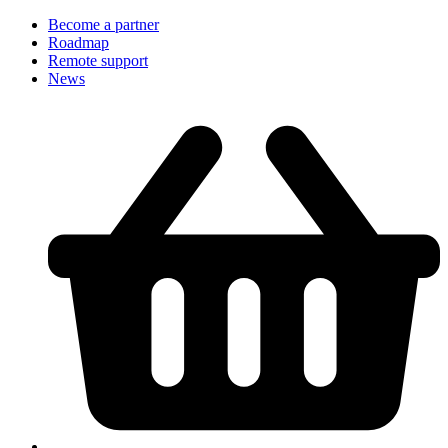
Become a partner
Roadmap
Remote support
News