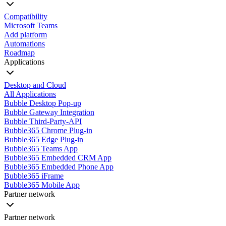
Compatibility
Microsoft Teams
Add platform
Automations
Roadmap
Applications
Desktop and Cloud
All Applications
Bubble Desktop Pop-up
Bubble Gateway Integration
Bubble Third-Party-API
Bubble365 Chrome Plug-in
Bubble365 Edge Plug-in
Bubble365 Teams App
Bubble365 Embedded CRM App
Bubble365 Embedded Phone App
Bubble365 iFrame
Bubble365 Mobile App
Partner network
Partner network