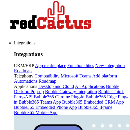
Integrations
Integrations
CRM/ERP
App marketplace
Functionalities
New integration
Roadmap
Telephony
Compatibility
Microsoft Teams
Add platform
Automations
Roadmap
Applications
Desktop and Cloud
All Applications
Bubble
Desktop Pop-up
Bubble Gateway Integration
Bubble Third-
Party-API
Bubble365 Chrome Plug-in
Bubble365 Edge Plug-
in
Bubble365 Teams App
Bubble365 Embedded CRM App
Bubble365 Embedded Phone App
Bubble365 iFrame
Bubble365 Mobile App