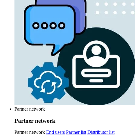
Partner network
Partner network
Partner network
End users
Partner list
Distributor list