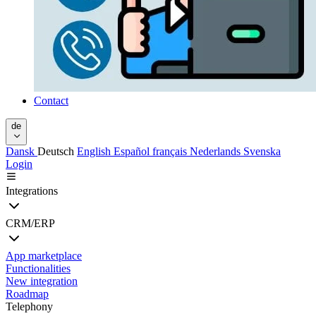
Contact
de
Dansk
Deutsch
English
Español
français
Nederlands
Svenska
Login
Integrations
CRM/ERP
App marketplace
Functionalities
New integration
Roadmap
Telephony