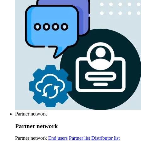
Partner network
Partner network
Partner network
End users
Partner list
Distributor list