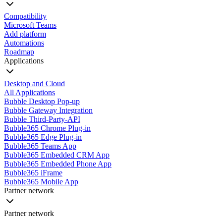
Compatibility
Microsoft Teams
Add platform
Automations
Roadmap
Applications
Desktop and Cloud
All Applications
Bubble Desktop Pop-up
Bubble Gateway Integration
Bubble Third-Party-API
Bubble365 Chrome Plug-in
Bubble365 Edge Plug-in
Bubble365 Teams App
Bubble365 Embedded CRM App
Bubble365 Embedded Phone App
Bubble365 iFrame
Bubble365 Mobile App
Partner network
Partner network