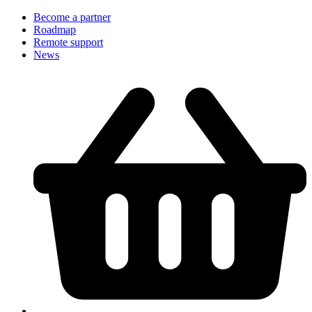
Become a partner
Roadmap
Remote support
News