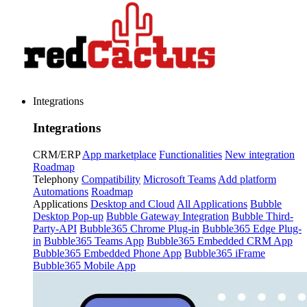
Integrations
Integrations
CRM/ERP
App marketplace
Functionalities
New integration
Roadmap
Telephony
Compatibility
Microsoft Teams
Add platform
Automations
Roadmap
Applications
Desktop and Cloud
All Applications
Bubble
Desktop Pop-up
Bubble Gateway Integration
Bubble Third-
Party-API
Bubble365 Chrome Plug-in
Bubble365 Edge Plug-
in
Bubble365 Teams App
Bubble365 Embedded CRM App
Bubble365 Embedded Phone App
Bubble365 iFrame
Bubble365 Mobile App