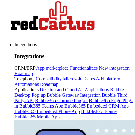
Integrations
Integrations
CRM/ERP
App marketplace
Functionalities
New integration
Roadmap
Telephony
Compatibility
Microsoft Teams
Add platform
Automations
Roadmap
Applications
Desktop and Cloud
All Applications
Bubble
Desktop Pop-up
Bubble Gateway Integration
Bubble Third-
Party-API
Bubble365 Chrome Plug-in
Bubble365 Edge Plug-
in
Bubble365 Teams App
Bubble365 Embedded CRM App
Bubble365 Embedded Phone App
Bubble365 iFrame
Bubble365 Mobile App