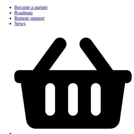
Become a partner
Roadmap
Remote support
News