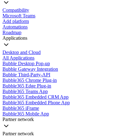
Compatibility
Microsoft Teams
Add platform
Automations
Roadmap
Applications
Desktop and Cloud
All Applications
Bubble Desktop Pop-up
Bubble Gateway Integration
Bubble Third-Party-API
Bubble365 Chrome Plug-in
Bubble365 Edge Plug-in
Bubble365 Teams App
Bubble365 Embedded CRM App
Bubble365 Embedded Phone App
Bubble365 iFrame
Bubble365 Mobile App
Partner network
Partner network