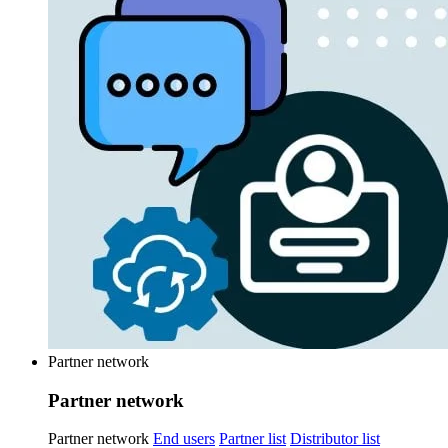
Partner network
Partner network
Partner network
End users
Partner list
Distributor list