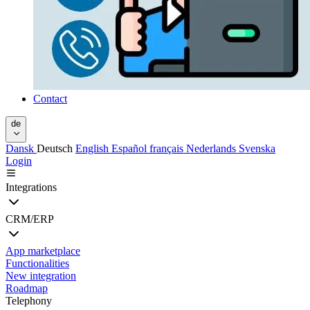
Contact
de
Dansk
Deutsch
English
Español
français
Nederlands
Svenska
Login
Integrations
CRM/ERP
App marketplace
Functionalities
New integration
Roadmap
Telephony