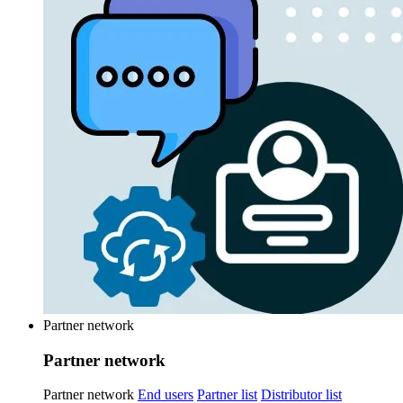
Partner network
Partner network
Partner network
End users
Partner list
Distributor list