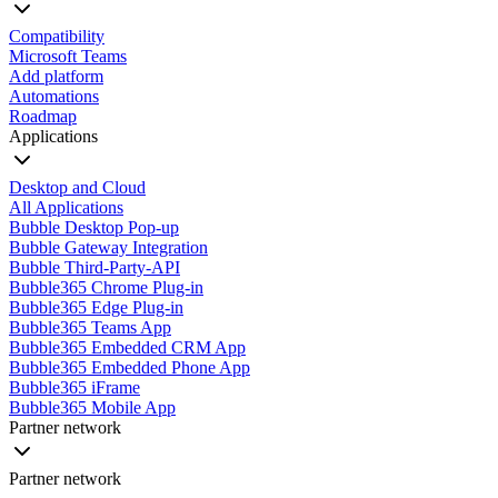
Compatibility
Microsoft Teams
Add platform
Automations
Roadmap
Applications
Desktop and Cloud
All Applications
Bubble Desktop Pop-up
Bubble Gateway Integration
Bubble Third-Party-API
Bubble365 Chrome Plug-in
Bubble365 Edge Plug-in
Bubble365 Teams App
Bubble365 Embedded CRM App
Bubble365 Embedded Phone App
Bubble365 iFrame
Bubble365 Mobile App
Partner network
Partner network