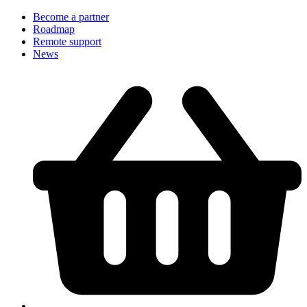
Become a partner
Roadmap
Remote support
News