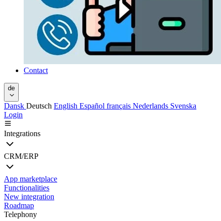
Contact
de
Dansk
Deutsch
English
Español
français
Nederlands
Svenska
Login
Integrations
CRM/ERP
App marketplace
Functionalities
New integration
Roadmap
Telephony