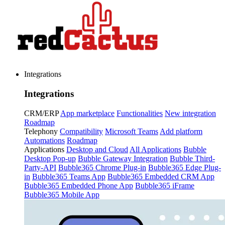
Integrations
Integrations
CRM/ERP
App marketplace
Functionalities
New integration
Roadmap
Telephony
Compatibility
Microsoft Teams
Add platform
Automations
Roadmap
Applications
Desktop and Cloud
All Applications
Bubble
Desktop Pop-up
Bubble Gateway Integration
Bubble Third-
Party-API
Bubble365 Chrome Plug-in
Bubble365 Edge Plug-
in
Bubble365 Teams App
Bubble365 Embedded CRM App
Bubble365 Embedded Phone App
Bubble365 iFrame
Bubble365 Mobile App