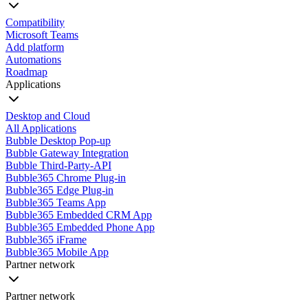
Compatibility
Microsoft Teams
Add platform
Automations
Roadmap
Applications
Desktop and Cloud
All Applications
Bubble Desktop Pop-up
Bubble Gateway Integration
Bubble Third-Party-API
Bubble365 Chrome Plug-in
Bubble365 Edge Plug-in
Bubble365 Teams App
Bubble365 Embedded CRM App
Bubble365 Embedded Phone App
Bubble365 iFrame
Bubble365 Mobile App
Partner network
Partner network