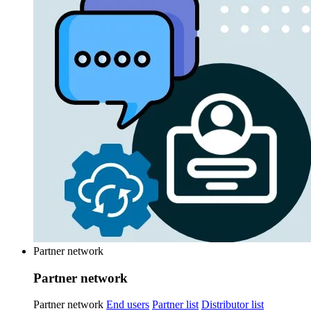
Partner network
Partner network
Partner network
End users
Partner list
Distributor list