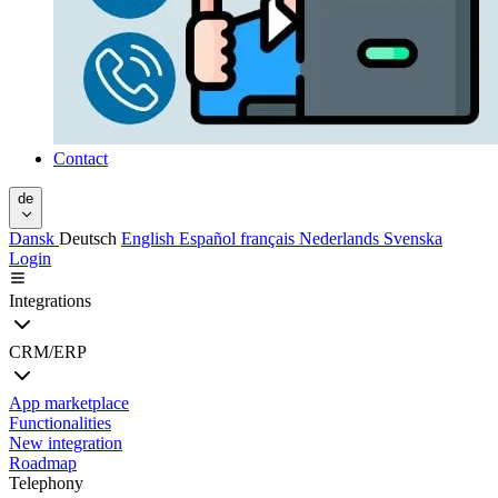
Contact
de
Dansk
Deutsch
English
Español
français
Nederlands
Svenska
Login
Integrations
CRM/ERP
App marketplace
Functionalities
New integration
Roadmap
Telephony