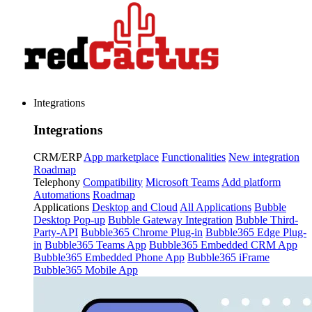
Integrations
Integrations
CRM/ERP
App marketplace
Functionalities
New integration
Roadmap
Telephony
Compatibility
Microsoft Teams
Add platform
Automations
Roadmap
Applications
Desktop and Cloud
All Applications
Bubble
Desktop Pop-up
Bubble Gateway Integration
Bubble Third-
Party-API
Bubble365 Chrome Plug-in
Bubble365 Edge Plug-
in
Bubble365 Teams App
Bubble365 Embedded CRM App
Bubble365 Embedded Phone App
Bubble365 iFrame
Bubble365 Mobile App