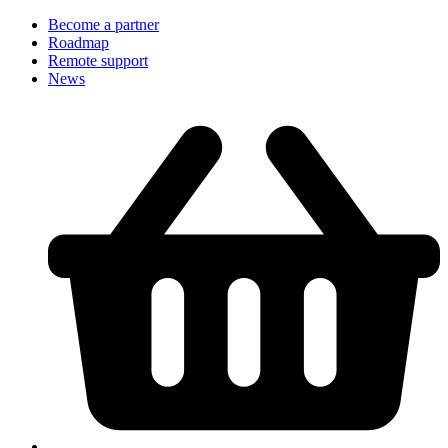
Become a partner
Roadmap
Remote support
News