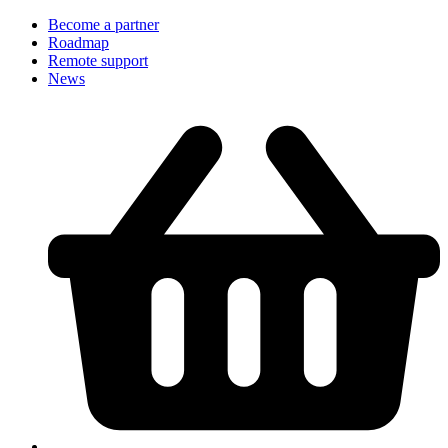
Become a partner
Roadmap
Remote support
News