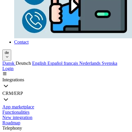
Contact
de
Dansk
Deutsch
English
Español
français
Nederlands
Svenska
Login
Integrations
CRM/ERP
App marketplace
Functionalities
New integration
Roadmap
Telephony