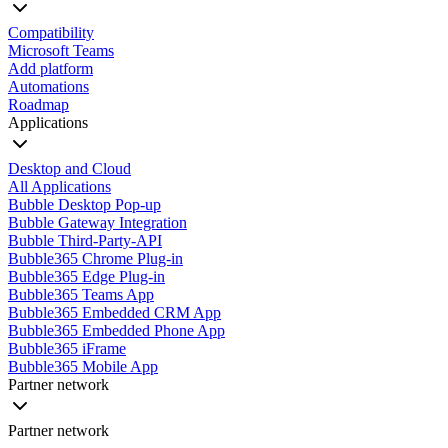
Compatibility
Microsoft Teams
Add platform
Automations
Roadmap
Applications
Desktop and Cloud
All Applications
Bubble Desktop Pop-up
Bubble Gateway Integration
Bubble Third-Party-API
Bubble365 Chrome Plug-in
Bubble365 Edge Plug-in
Bubble365 Teams App
Bubble365 Embedded CRM App
Bubble365 Embedded Phone App
Bubble365 iFrame
Bubble365 Mobile App
Partner network
Partner network