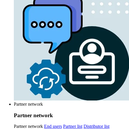
Partner network
Partner network
Partner network
End users
Partner list
Distributor list