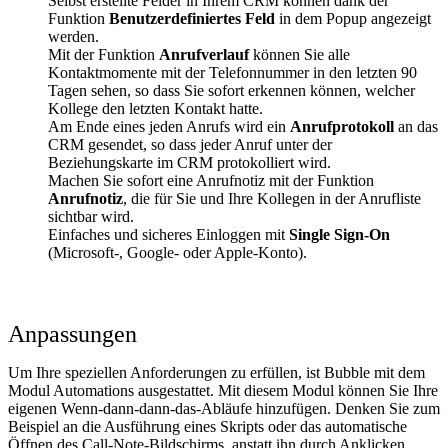
Selbst erstellte Felder in Ihrem CRM können dank der
Funktion
Benutzerdefiniertes Feld
in dem Popup angezeigt
werden.
Mit der Funktion
Anrufverlauf
können Sie alle
Kontaktmomente mit der Telefonnummer in den letzten 90
Tagen sehen, so dass Sie sofort erkennen können, welcher
Kollege den letzten Kontakt hatte.
Am Ende eines jeden Anrufs wird ein
Anrufprotokoll
an das
CRM gesendet, so dass jeder Anruf unter der
Beziehungskarte im CRM protokolliert wird.
Machen Sie sofort eine Anrufnotiz mit der Funktion
Anrufnotiz
, die für Sie und Ihre Kollegen in der Anrufliste
sichtbar wird.
Einfaches und sicheres Einloggen mit
Single Sign-On
(Microsoft-, Google- oder Apple-Konto).
Anpassungen
Um Ihre speziellen Anforderungen zu erfüllen, ist Bubble mit dem
Modul Automations ausgestattet. Mit diesem Modul können Sie Ihre
eigenen Wenn-dann-dann-das-Abläufe hinzufügen. Denken Sie zum
Beispiel an die Ausführung eines Skripts oder das automatische
Öffnen des Call-Note-Bildschirms, anstatt ihn durch Anklicken