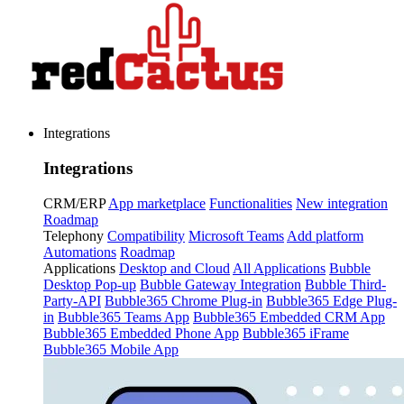
Integrations
Integrations
CRM/ERP
App marketplace
Functionalities
New integration
Roadmap
Telephony
Compatibility
Microsoft Teams
Add platform
Automations
Roadmap
Applications
Desktop and Cloud
All Applications
Bubble
Desktop Pop-up
Bubble Gateway Integration
Bubble Third-
Party-API
Bubble365 Chrome Plug-in
Bubble365 Edge Plug-
in
Bubble365 Teams App
Bubble365 Embedded CRM App
Bubble365 Embedded Phone App
Bubble365 iFrame
Bubble365 Mobile App