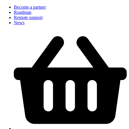
Become a partner
Roadmap
Remote support
News