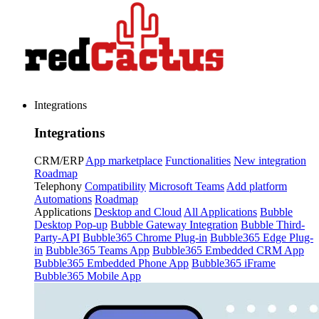
Integrations
Integrations
CRM/ERP
App marketplace
Functionalities
New integration
Roadmap
Telephony
Compatibility
Microsoft Teams
Add platform
Automations
Roadmap
Applications
Desktop and Cloud
All Applications
Bubble
Desktop Pop-up
Bubble Gateway Integration
Bubble Third-
Party-API
Bubble365 Chrome Plug-in
Bubble365 Edge Plug-
in
Bubble365 Teams App
Bubble365 Embedded CRM App
Bubble365 Embedded Phone App
Bubble365 iFrame
Bubble365 Mobile App