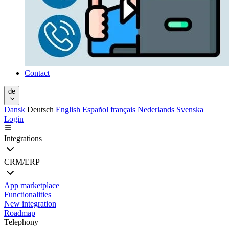
Contact
de
Dansk
Deutsch
English
Español
français
Nederlands
Svenska
Login
Integrations
CRM/ERP
App marketplace
Functionalities
New integration
Roadmap
Telephony