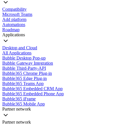
Compatibility
Microsoft Teams
Add platform
Automations
Roadmap
Applications
Desktop and Cloud
All Applications
Bubble Desktop Pop-up
Bubble Gateway Integration
Bubble Third-Party-API
Bubble365 Chrome Plug-in
Bubble365 Edge Plug-in
Bubble365 Teams App
Bubble365 Embedded CRM App
Bubble365 Embedded Phone App
Bubble365 iFrame
Bubble365 Mobile App
Partner network
Partner network