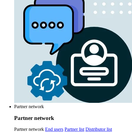
Partner network
Partner network
Partner network
End users
Partner list
Distributor list