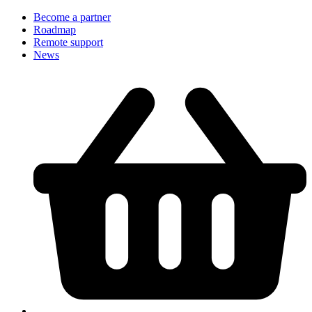
Become a partner
Roadmap
Remote support
News