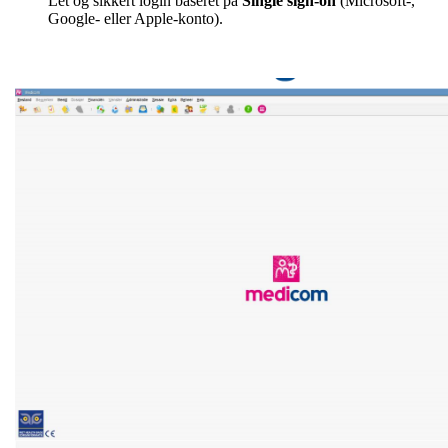
Let og sikkert login baseret på
Single sign-on
(Microsoft-,
Google- eller Apple-konto).