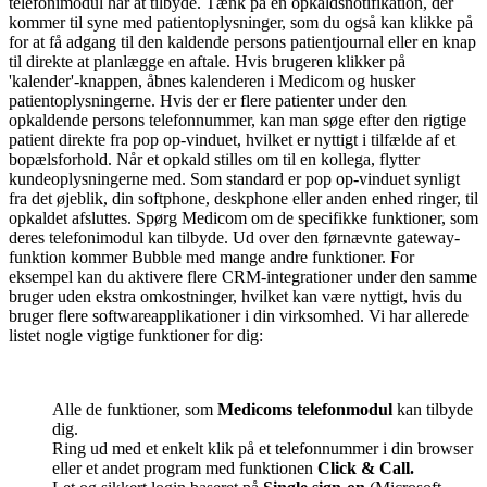
telefonimodul har at tilbyde. Tænk på en opkaldsnotifikation, der
kommer til syne med patientoplysninger, som du også kan klikke på
for at få adgang til den kaldende persons patientjournal eller en knap
til direkte at planlægge en aftale. Hvis brugeren klikker på
'kalender'-knappen, åbnes kalenderen i Medicom og husker
patientoplysningerne. Hvis der er flere patienter under den
opkaldende persons telefonnummer, kan man søge efter den rigtige
patient direkte fra pop op-vinduet, hvilket er nyttigt i tilfælde af et
bopælsforhold. Når et opkald stilles om til en kollega, flytter
kundeoplysningerne med. Som standard er pop op-vinduet synligt
fra det øjeblik, din softphone, deskphone eller anden enhed ringer, til
opkaldet afsluttes. Spørg Medicom om de specifikke funktioner, som
deres telefonimodul kan tilbyde. Ud over den førnævnte gateway-
funktion kommer Bubble med mange andre funktioner. For
eksempel kan du aktivere flere CRM-integrationer under den samme
bruger uden ekstra omkostninger, hvilket kan være nyttigt, hvis du
bruger flere softwareapplikationer i din virksomhed. Vi har allerede
listet nogle vigtige funktioner for dig:
Alle de funktioner, som
Medicoms telefonmodul
kan tilbyde
dig.
Ring ud med et enkelt klik på et telefonnummer i din browser
eller et andet program med funktionen
Click & Call.