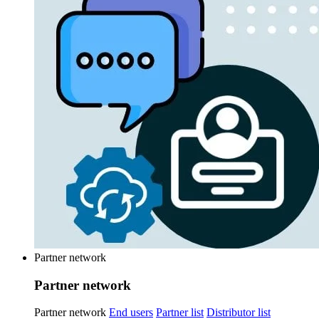
Partner network
Partner network
Partner network
End users
Partner list
Distributor list