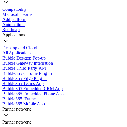
Compatibility
Microsoft Teams
Add platform
Automations
Roadmap
Applications
Desktop and Cloud
All Applications
Bubble Desktop Pop-up
Bubble Gateway Integration
Bubble Third-Party-API
Bubble365 Chrome Plug-in
Bubble365 Edge Plug-in
Bubble365 Teams App
Bubble365 Embedded CRM App
Bubble365 Embedded Phone App
Bubble365 iFrame
Bubble365 Mobile App
Partner network
Partner network