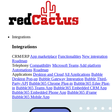
Integrations
Integrations
CRM/ERP
App marketplace
Functionalities
New integration
Roadmap
Telephony
Compatibility
Microsoft Teams
Add platform
Automations
Roadmap
Applications
Desktop and Cloud
All Applications
Bubble
Desktop Pop-up
Bubble Gateway Integration
Bubble Third-
Party-API
Bubble365 Chrome Plug-in
Bubble365 Edge Plug-
in
Bubble365 Teams App
Bubble365 Embedded CRM App
Bubble365 Embedded Phone App
Bubble365 iFrame
Bubble365 Mobile App