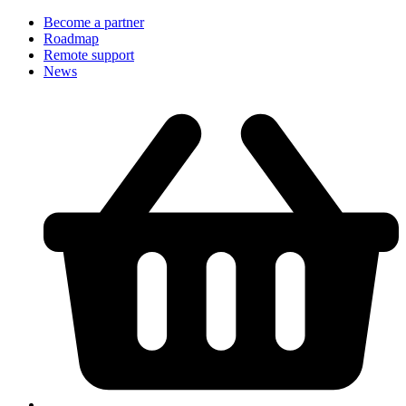
Become a partner
Roadmap
Remote support
News