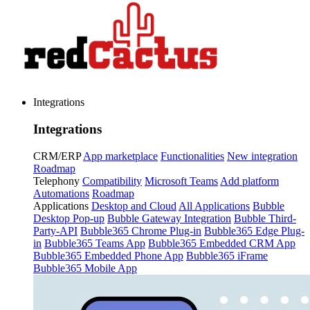
Integrations
Integrations
CRM/ERP
App marketplace
Functionalities
New integration
Roadmap
Telephony
Compatibility
Microsoft Teams
Add platform
Automations
Roadmap
Applications
Desktop and Cloud
All Applications
Bubble
Desktop Pop-up
Bubble Gateway Integration
Bubble Third-
Party-API
Bubble365 Chrome Plug-in
Bubble365 Edge Plug-
in
Bubble365 Teams App
Bubble365 Embedded CRM App
Bubble365 Embedded Phone App
Bubble365 iFrame
Bubble365 Mobile App