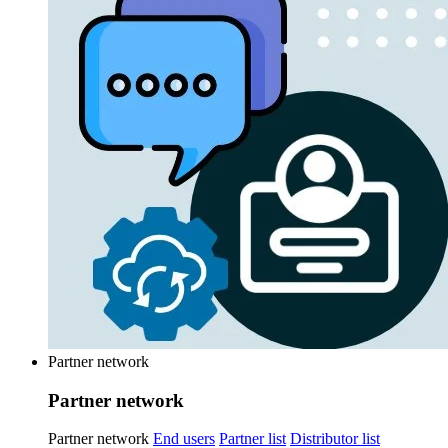
Partner network
Partner network
Partner network
End users
Partner list
Distributor list