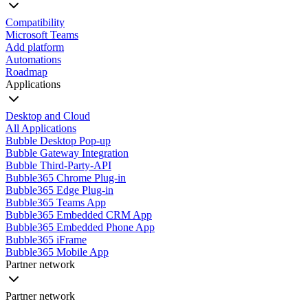
Compatibility
Microsoft Teams
Add platform
Automations
Roadmap
Applications
Desktop and Cloud
All Applications
Bubble Desktop Pop-up
Bubble Gateway Integration
Bubble Third-Party-API
Bubble365 Chrome Plug-in
Bubble365 Edge Plug-in
Bubble365 Teams App
Bubble365 Embedded CRM App
Bubble365 Embedded Phone App
Bubble365 iFrame
Bubble365 Mobile App
Partner network
Partner network