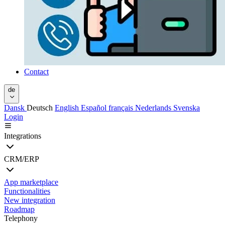
Contact
de
Dansk
Deutsch
English
Español
français
Nederlands
Svenska
Login
Integrations
CRM/ERP
App marketplace
Functionalities
New integration
Roadmap
Telephony