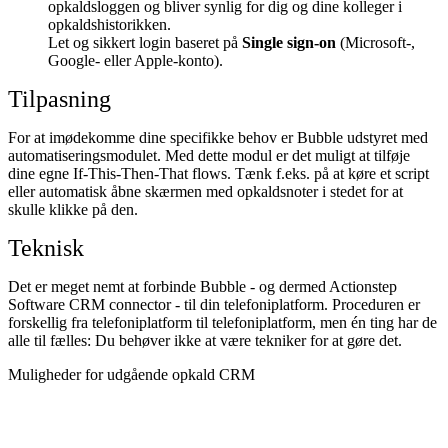
opkaldsloggen og bliver synlig for dig og dine kolleger i
opkaldshistorikken.
Let og sikkert login baseret på
Single sign-on
(Microsoft-,
Google- eller Apple-konto).
Tilpasning
For at imødekomme dine specifikke behov er Bubble udstyret med
automatiseringsmodulet. Med dette modul er det muligt at tilføje
dine egne If-This-Then-That flows. Tænk f.eks. på at køre et script
eller automatisk åbne skærmen med opkaldsnoter i stedet for at
skulle klikke på den.
Teknisk
Det er meget nemt at forbinde Bubble - og dermed Actionstep
Software CRM connector - til din telefoniplatform. Proceduren er
forskellig fra telefoniplatform til telefoniplatform, men én ting har de
alle til fælles: Du behøver ikke at være tekniker for at gøre det.
Muligheder for udgående opkald CRM