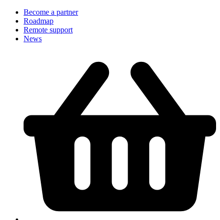
Become a partner
Roadmap
Remote support
News