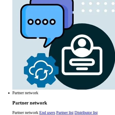
Partner network
Partner network
Partner network
End users
Partner list
Distributor list