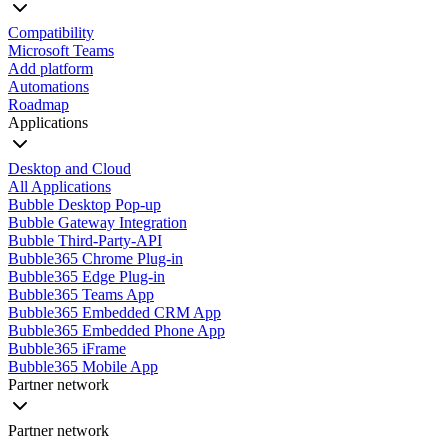
Compatibility
Microsoft Teams
Add platform
Automations
Roadmap
Applications
Desktop and Cloud
All Applications
Bubble Desktop Pop-up
Bubble Gateway Integration
Bubble Third-Party-API
Bubble365 Chrome Plug-in
Bubble365 Edge Plug-in
Bubble365 Teams App
Bubble365 Embedded CRM App
Bubble365 Embedded Phone App
Bubble365 iFrame
Bubble365 Mobile App
Partner network
Partner network