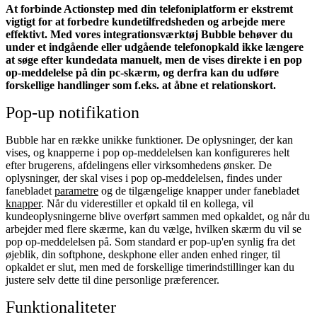
At forbinde Actionstep med din telefoniplatform er ekstremt
vigtigt for at forbedre kundetilfredsheden og arbejde mere
effektivt. Med vores integrationsværktøj Bubble behøver du
under et indgående eller udgående telefonopkald ikke længere
at søge efter kundedata manuelt, men de vises direkte i en pop
op-meddelelse på din pc-skærm, og derfra kan du udføre
forskellige handlinger som f.eks. at åbne et relationskort.
Pop-up notifikation
Bubble har en række unikke funktioner. De oplysninger, der kan
vises, og knapperne i pop op-meddelelsen kan konfigureres helt
efter brugerens, afdelingens eller virksomhedens ønsker. De
oplysninger, der skal vises i pop op-meddelelsen, findes under
fanebladet
parametre
og de tilgængelige knapper under fanebladet
knapper
. Når du viderestiller et opkald til en kollega, vil
kundeoplysningerne blive overført sammen med opkaldet, og når du
arbejder med flere skærme, kan du vælge, hvilken skærm du vil se
pop op-meddelelsen på. Som standard er pop-up'en synlig fra det
øjeblik, din softphone, deskphone eller anden enhed ringer, til
opkaldet er slut, men med de forskellige timerindstillinger kan du
justere selv dette til dine personlige præferencer.
Funktionaliteter