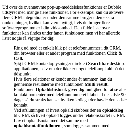
Ud over de ovennævnte pop-up-meddelelsesfunktioner er Bubble
udstyret med mange flere funktioner. For eksempel kan du aktivere
flere CRM-integrationer under den samme bruger uden ekstra
omkostninger, hvilket kan være nyttigt, hvis du bruger flere
softwareprogrammer i din virksomhed. Den fulde liste over
funktioner kan findes under fanen
funktioner
, men vi har allerede
listet nogle få vigtige for dig:
Ring ud med et enkelt klik på et telefonnummer i dit CRM,
din browser eller et andet program med funktionen
Click &
Call.
Søg i CRM-kontaktoplysninger direkte i
Searchbar
desktop-
applikationen, selv om der ikke er noget telefonopkald på det
tidspunkt.
Hvis flere relationer er kendt under ét nummer, kan du
gennemse resultaterne med funktionen
Multi result.
Funktionen
Opkaldshistorik
giver dig mulighed for at se alle
kontaktmomenter med telefonnummeret i løbet af de sidste 90
dage, så du straks kan se, hvilken kollega der havde den sidste
kontakt.
Ved afslutningen af hvert opkald skubbes der en
opkaldslog
til CRM, så hvert opkald logges under relationskortet i CRM.
Lav et opkaldsnotat med det samme med
opkaldsnotatfunktionen
, som logges sammen med