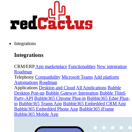
Integrations
Integrations
CRM/ERP
App marketplace
Functionalities
New integration
Roadmap
Telephony
Compatibility
Microsoft Teams
Add platform
Automations
Roadmap
Applications
Desktop and Cloud
All Applications
Bubble
Desktop Pop-up
Bubble Gateway Integration
Bubble Third-
Party-API
Bubble365 Chrome Plug-in
Bubble365 Edge Plug-
in
Bubble365 Teams App
Bubble365 Embedded CRM App
Bubble365 Embedded Phone App
Bubble365 iFrame
Bubble365 Mobile App