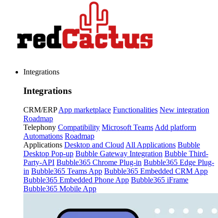
Integrations
Integrations
CRM/ERP
App marketplace
Functionalities
New integration
Roadmap
Telephony
Compatibility
Microsoft Teams
Add platform
Automations
Roadmap
Applications
Desktop and Cloud
All Applications
Bubble
Desktop Pop-up
Bubble Gateway Integration
Bubble Third-
Party-API
Bubble365 Chrome Plug-in
Bubble365 Edge Plug-
in
Bubble365 Teams App
Bubble365 Embedded CRM App
Bubble365 Embedded Phone App
Bubble365 iFrame
Bubble365 Mobile App