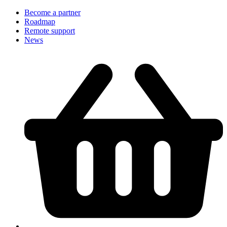
Become a partner
Roadmap
Remote support
News