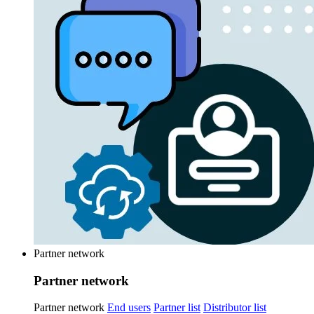
Partner network
Partner network
Partner network
End users
Partner list
Distributor list