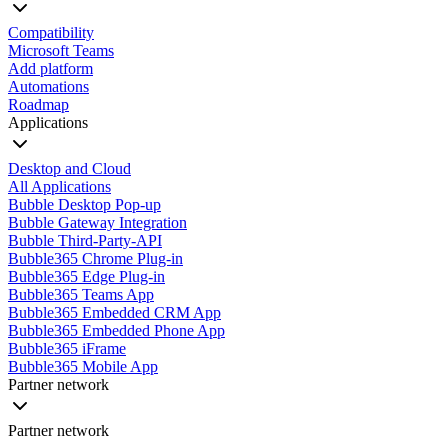
Compatibility
Microsoft Teams
Add platform
Automations
Roadmap
Applications
Desktop and Cloud
All Applications
Bubble Desktop Pop-up
Bubble Gateway Integration
Bubble Third-Party-API
Bubble365 Chrome Plug-in
Bubble365 Edge Plug-in
Bubble365 Teams App
Bubble365 Embedded CRM App
Bubble365 Embedded Phone App
Bubble365 iFrame
Bubble365 Mobile App
Partner network
Partner network