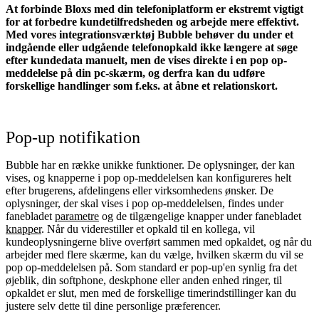
At forbinde Bloxs med din telefoniplatform er ekstremt vigtigt
for at forbedre kundetilfredsheden og arbejde mere effektivt.
Med vores integrationsværktøj Bubble behøver du under et
indgående eller udgående telefonopkald ikke længere at søge
efter kundedata manuelt, men de vises direkte i en pop op-
meddelelse på din pc-skærm, og derfra kan du udføre
forskellige handlinger som f.eks. at åbne et relationskort.
Pop-up notifikation
Bubble har en række unikke funktioner. De oplysninger, der kan
vises, og knapperne i pop op-meddelelsen kan konfigureres helt
efter brugerens, afdelingens eller virksomhedens ønsker. De
oplysninger, der skal vises i pop op-meddelelsen, findes under
fanebladet
parametre
og de tilgængelige knapper under fanebladet
knapper
. Når du viderestiller et opkald til en kollega, vil
kundeoplysningerne blive overført sammen med opkaldet, og når du
arbejder med flere skærme, kan du vælge, hvilken skærm du vil se
pop op-meddelelsen på. Som standard er pop-up'en synlig fra det
øjeblik, din softphone, deskphone eller anden enhed ringer, til
opkaldet er slut, men med de forskellige timerindstillinger kan du
justere selv dette til dine personlige præferencer.