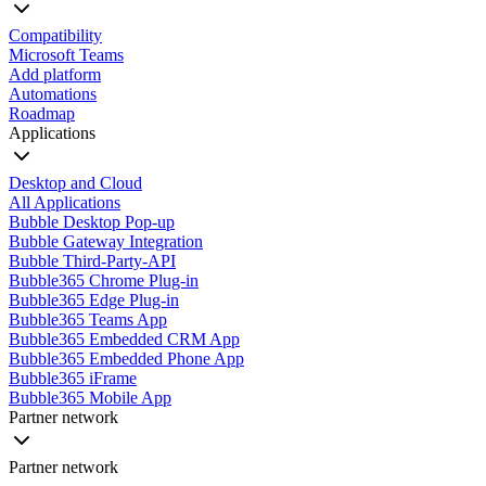
Compatibility
Microsoft Teams
Add platform
Automations
Roadmap
Applications
Desktop and Cloud
All Applications
Bubble Desktop Pop-up
Bubble Gateway Integration
Bubble Third-Party-API
Bubble365 Chrome Plug-in
Bubble365 Edge Plug-in
Bubble365 Teams App
Bubble365 Embedded CRM App
Bubble365 Embedded Phone App
Bubble365 iFrame
Bubble365 Mobile App
Partner network
Partner network