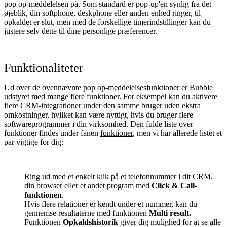
pop op-meddelelsen på. Som standard er pop-up'en synlig fra det
øjeblik, din softphone, deskphone eller anden enhed ringer, til
opkaldet er slut, men med de forskellige timerindstillinger kan du
justere selv dette til dine personlige præferencer.
Funktionaliteter
Ud over de ovennævnte pop op-meddelelsesfunktioner er Bubble
udstyret med mange flere funktioner. For eksempel kan du aktivere
flere CRM-integrationer under den samme bruger uden ekstra
omkostninger, hvilket kan være nyttigt, hvis du bruger flere
softwareprogrammer i din virksomhed. Den fulde liste over
funktioner findes under fanen
funktioner
, men vi har allerede listet et
par vigtige for dig:
Ring ud med et enkelt klik på et telefonnummer i dit CRM,
din browser eller et andet program med
Click & Call-
funktionen
.
Hvis flere relationer er kendt under et nummer, kan du
gennemse resultaterne med funktionen
Multi result.
Funktionen
Opkaldshistorik
giver dig mulighed for at se alle