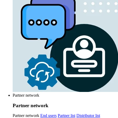
Partner network
Partner network
Partner network
End users
Partner list
Distributor list