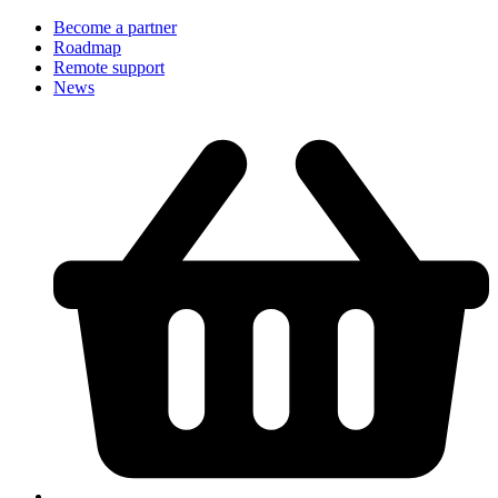
Become a partner
Roadmap
Remote support
News