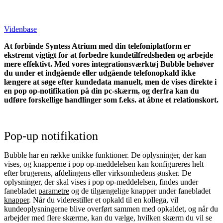
Videnbase
At forbinde Syntess Atrium med din telefoniplatform er
ekstremt vigtigt for at forbedre kundetilfredsheden og arbejde
mere effektivt. Med vores integrationsværktøj Bubble behøver
du under et indgående eller udgående telefonopkald ikke
længere at søge efter kundedata manuelt, men de vises direkte i
en pop op-notifikation på din pc-skærm, og derfra kan du
udføre forskellige handlinger som f.eks. at åbne et relationskort.
Pop-up notifikation
Bubble har en række unikke funktioner. De oplysninger, der kan
vises, og knapperne i pop op-meddelelsen kan konfigureres helt
efter brugerens, afdelingens eller virksomhedens ønsker. De
oplysninger, der skal vises i pop op-meddelelsen, findes under
fanebladet
parametre
og de tilgængelige knapper under fanebladet
knapper
. Når du viderestiller et opkald til en kollega, vil
kundeoplysningerne blive overført sammen med opkaldet, og når du
arbejder med flere skærme, kan du vælge, hvilken skærm du vil se