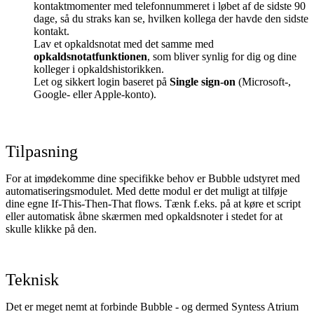
kontaktmomenter med telefonnummeret i løbet af de sidste 90
dage, så du straks kan se, hvilken kollega der havde den sidste
kontakt.
Lav et opkaldsnotat med det samme med
opkaldsnotatfunktionen
, som bliver synlig for dig og dine
kolleger i opkaldshistorikken.
Let og sikkert login baseret på
Single sign-on
(Microsoft-,
Google- eller Apple-konto).
Tilpasning
For at imødekomme dine specifikke behov er Bubble udstyret med
automatiseringsmodulet. Med dette modul er det muligt at tilføje
dine egne If-This-Then-That flows. Tænk f.eks. på at køre et script
eller automatisk åbne skærmen med opkaldsnoter i stedet for at
skulle klikke på den.
Teknisk
Det er meget nemt at forbinde Bubble - og dermed Syntess Atrium