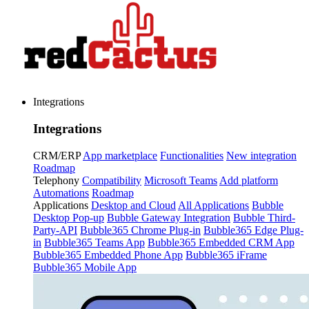
Integrations
Integrations
CRM/ERP
App marketplace
Functionalities
New integration
Roadmap
Telephony
Compatibility
Microsoft Teams
Add platform
Automations
Roadmap
Applications
Desktop and Cloud
All Applications
Bubble
Desktop Pop-up
Bubble Gateway Integration
Bubble Third-
Party-API
Bubble365 Chrome Plug-in
Bubble365 Edge Plug-
in
Bubble365 Teams App
Bubble365 Embedded CRM App
Bubble365 Embedded Phone App
Bubble365 iFrame
Bubble365 Mobile App