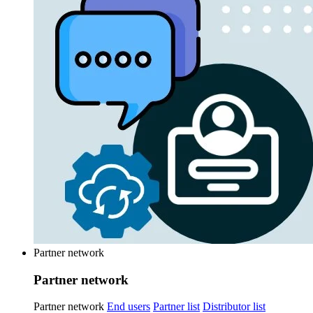
Partner network
Partner network
Partner network
End users
Partner list
Distributor list