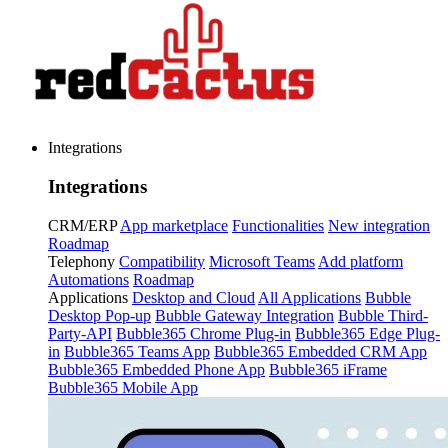
Integrations
Integrations
CRM/ERP
App marketplace
Functionalities
New integration
Roadmap
Telephony
Compatibility
Microsoft Teams
Add platform
Automations
Roadmap
Applications
Desktop and Cloud
All Applications
Bubble
Desktop Pop-up
Bubble Gateway Integration
Bubble Third-
Party-API
Bubble365 Chrome Plug-in
Bubble365 Edge Plug-
in
Bubble365 Teams App
Bubble365 Embedded CRM App
Bubble365 Embedded Phone App
Bubble365 iFrame
Bubble365 Mobile App