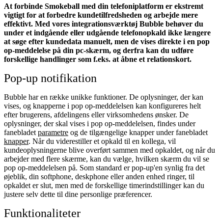
At forbinde Smokeball med din telefoniplatform er ekstremt
vigtigt for at forbedre kundetilfredsheden og arbejde mere
effektivt. Med vores integrationsværktøj Bubble behøver du
under et indgående eller udgående telefonopkald ikke længere
at søge efter kundedata manuelt, men de vises direkte i en pop
op-meddelelse på din pc-skærm, og derfra kan du udføre
forskellige handlinger som f.eks. at åbne et relationskort.
Pop-up notifikation
Bubble har en række unikke funktioner. De oplysninger, der kan
vises, og knapperne i pop op-meddelelsen kan konfigureres helt
efter brugerens, afdelingens eller virksomhedens ønsker. De
oplysninger, der skal vises i pop op-meddelelsen, findes under
fanebladet
parametre
og de tilgængelige knapper under fanebladet
knapper
. Når du viderestiller et opkald til en kollega, vil
kundeoplysningerne blive overført sammen med opkaldet, og når du
arbejder med flere skærme, kan du vælge, hvilken skærm du vil se
pop op-meddelelsen på. Som standard er pop-up'en synlig fra det
øjeblik, din softphone, deskphone eller anden enhed ringer, til
opkaldet er slut, men med de forskellige timerindstillinger kan du
justere selv dette til dine personlige præferencer.
Funktionaliteter