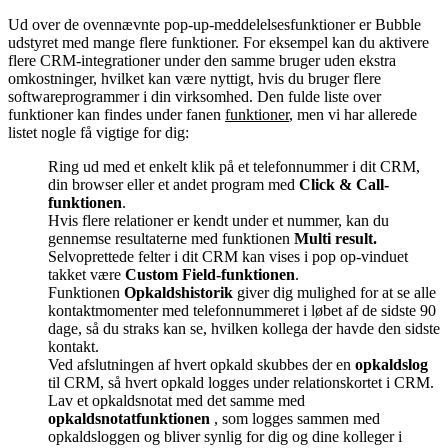
Ud over de ovennævnte pop-up-meddelelsesfunktioner er Bubble
udstyret med mange flere funktioner. For eksempel kan du aktivere
flere CRM-integrationer under den samme bruger uden ekstra
omkostninger, hvilket kan være nyttigt, hvis du bruger flere
softwareprogrammer i din virksomhed. Den fulde liste over
funktioner kan findes under fanen
funktioner
, men vi har allerede
listet nogle få vigtige for dig:
Ring ud med et enkelt klik på et telefonnummer i dit CRM,
din browser eller et andet program med
Click & Call-
funktionen
.
Hvis flere relationer er kendt under et nummer, kan du
gennemse resultaterne med funktionen
Multi result.
Selvoprettede felter i dit CRM kan vises i pop op-vinduet
takket være
Custom Field-funktionen
.
Funktionen
Opkaldshistorik
giver dig mulighed for at se alle
kontaktmomenter med telefonnummeret i løbet af de sidste 90
dage, så du straks kan se, hvilken kollega der havde den sidste
kontakt.
Ved afslutningen af hvert opkald skubbes der en
opkaldslog
til CRM, så hvert opkald logges under relationskortet i CRM.
Lav et opkaldsnotat med det samme med
opkaldsnotatfunktionen
, som logges sammen med
opkaldsloggen og bliver synlig for dig og dine kolleger i