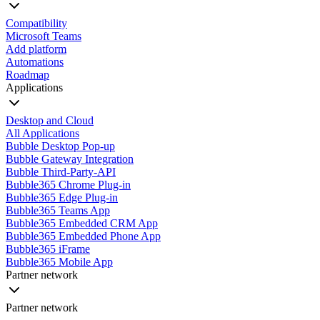
Compatibility
Microsoft Teams
Add platform
Automations
Roadmap
Applications
Desktop and Cloud
All Applications
Bubble Desktop Pop-up
Bubble Gateway Integration
Bubble Third-Party-API
Bubble365 Chrome Plug-in
Bubble365 Edge Plug-in
Bubble365 Teams App
Bubble365 Embedded CRM App
Bubble365 Embedded Phone App
Bubble365 iFrame
Bubble365 Mobile App
Partner network
Partner network