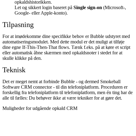
opkaldshistorikken.
Let og sikkert login baseret på
Single sign-on
(Microsoft-,
Google- eller Apple-konto).
Tilpasning
For at imødekomme dine specifikke behov er Bubble udstyret med
automatiseringsmodulet. Med dette modul er det muligt at tilføje
dine egne If-This-Then-That flows. Tænk f.eks. på at køre et script
eller automatisk åbne skærmen med opkaldsnoter i stedet for at
skulle klikke på den.
Teknisk
Det er meget nemt at forbinde Bubble - og dermed Smokeball
Software CRM connector - til din telefoniplatform. Proceduren er
forskellig fra telefoniplatform til telefoniplatform, men én ting har de
alle til fælles: Du behøver ikke at være tekniker for at gøre det.
Muligheder for udgående opkald CRM