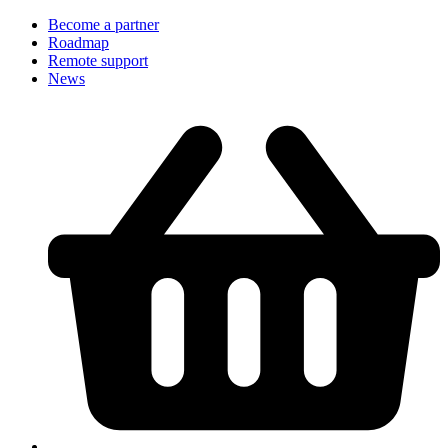
Become a partner
Roadmap
Remote support
News